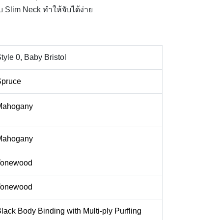
 Slim Neck ทำให้จับได้ง่าย
tyle 0, Baby Bristol
Spruce
Mahogany
Mahogany
Tonewood
Tonewood
lack Body Binding with Multi-ply Purfling