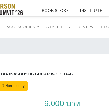
BOOK STORE
INSTITUTE
ACCESSORIES
STAFF PICK
REVIEW
BL
 BB-16 ACOUSTIC GUITAR W/ GIG BAG
 Return policy
6,000 บาท