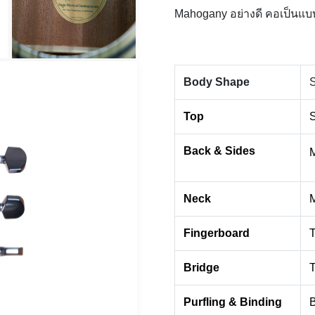
Mahogany อย่างดี คอเป็นแบบ
Body Shape
S
Top
Back & Sides
Neck
Fingerboard
Bridge
Purfling & Binding
B