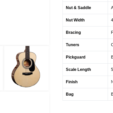
Nut & Saddle
Nut Width
4
Bracing
F
Tuners
Pickguard
B
Scale Length
5
Finish
N
Bag
B