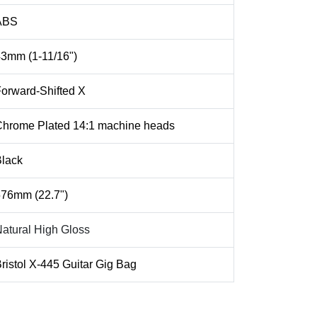
ABS
3mm (1-11/16")
orward-Shifted X
Chrome Plated 14:1
machine heads
lack
76mm (22.7")
atural High Gloss
ristol X-445 Guitar Gig Bag