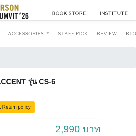
BOOK STORE
INSTITUTE
ACCESSORIES
STAFF PICK
REVIEW
BL
ว ACCENT รุ่น CS-6
 Return policy
2,990 บาท