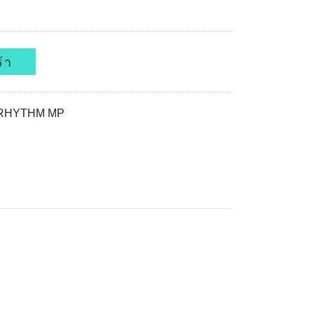
้า
d:RHYTHM MP